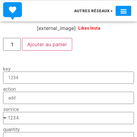
AUTRES RÉSEAUX >
ACHETER FOLLOWERS & L
ACHETER ABONNÉS & LIK
ACHETER ABONNÉS & LIKES TIKT
ACHETER ABONNÉS, LIKES & VU
ACHETER ABONNÉS & TWEET
ACHETER FOLLOWERS
ACHETER STREAMS SPO
[external_image]
Likes Insta
Ajouter au panier
key
action
service
quantity